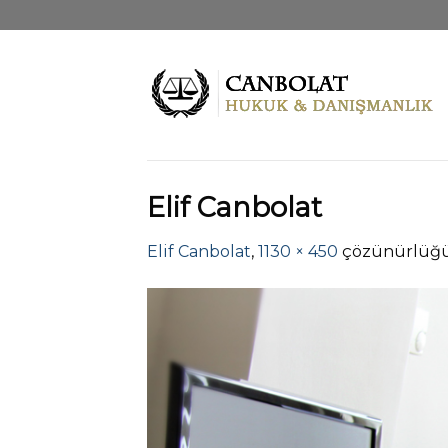
Skip
to
content
Elif Canbolat
Elif Canbolat
,
1130 × 450
çözünürlüğ