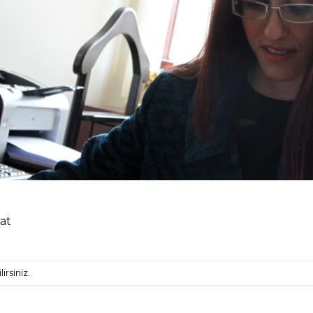
at
irsiniz.