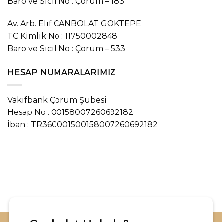
Baro ve Sicil No : Çorum – 183
Av. Arb. Elif CANBOLAT GÖKTEPE
TC Kimlik No : 11750002848
Baro ve Sicil No : Çorum – 533
HESAP NUMARALARIMIZ
Vakıfbank Çorum Şubesi
Hesap No : 00158007260692182
İban : TR360001500158007260692182