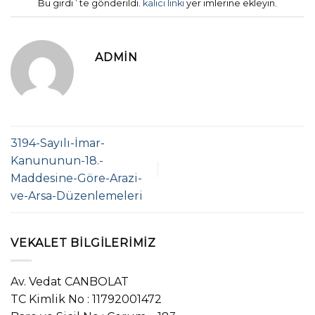
Bu girdi ’ te gönderildi.
kalıcı linki
yer imlerine ekleyin.
ADMIN
3194-Sayılı-İmar-
Kanununun-18.-
Maddesine-Göre-Arazi-
ve-Arsa-Düzenlemeleri
VEKALET BILGILERIMIZ
Av. Vedat CANBOLAT
TC Kimlik No : 11792001472