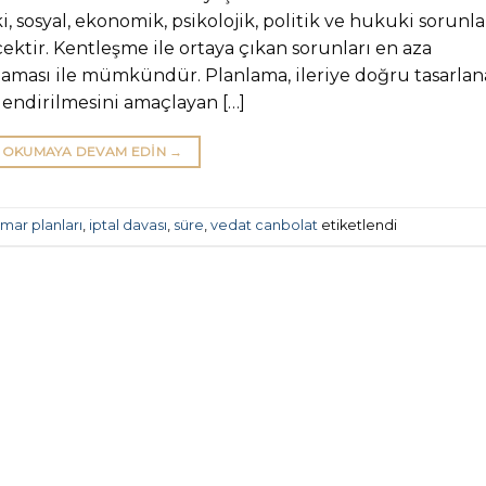
i, sosyal, ekonomik, psikolojik, politik ve hukuki sorunla
tir. Kentleşme ile ortaya çıkan sorunları en aza
nlaması ile mümkündür. Planlama, ileriye doğru tasarla
lendirilmesini amaçlayan […]
OKUMAYA DEVAM EDIN
→
imar planları
,
iptal davası
,
süre
,
vedat canbolat
etiketlendi