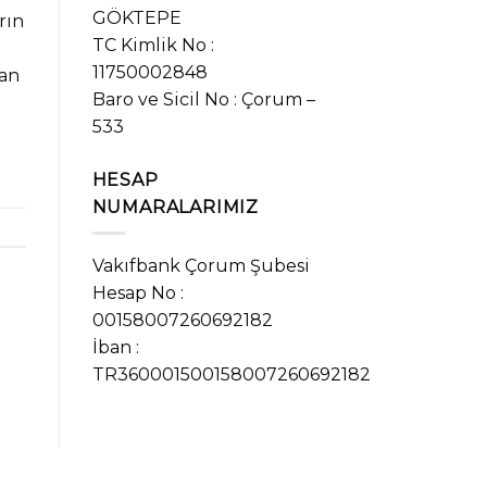
GÖKTEPE
rın
TC Kimlik No :
11750002848
nan
Baro ve Sicil No : Çorum –
533
HESAP
NUMARALARIMIZ
Vakıfbank Çorum Şubesi
Hesap No :
00158007260692182
İban :
TR360001500158007260692182