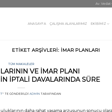
Av. Veda
ANASAYFA
ÇALIŞMA ALANLARIMIZ
EKIBIMIZ
ETIKET ARŞIVLERI:
IMAR PLANLARI
TÜM MAKALELER
LARININ VE İMAR PLANI
NİN İPTALİ DAVALARINDA SÜRE
17
’' TE GÖNDERILDI
ADMIN
TARAFINDAN
luluklarının daha rahat yaşama arzusunun sonucu olar