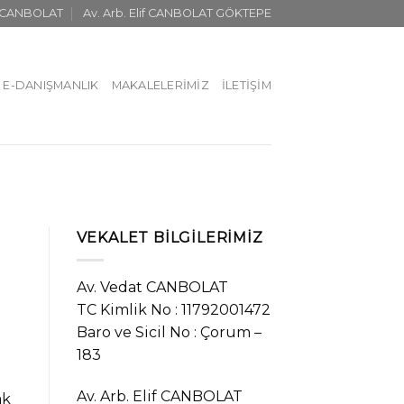
t CANBOLAT
Av. Arb. Elif CANBOLAT GÖKTEPE
E-DANIŞMANLIK
MAKALELERIMIZ
İLETIŞIM
VEKALET BILGILERIMIZ
Av. Vedat CANBOLAT
TC Kimlik No : 11792001472
Baro ve Sicil No : Çorum –
183
Av. Arb. Elif CANBOLAT
ak