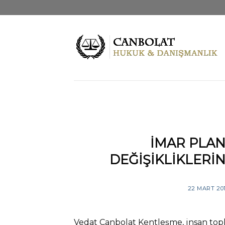
Skip
to
content
İMAR PLAN
DEĞİŞİKLİKLERİ
22 MART 20
Vedat Canbolat Kentleşme, insan top